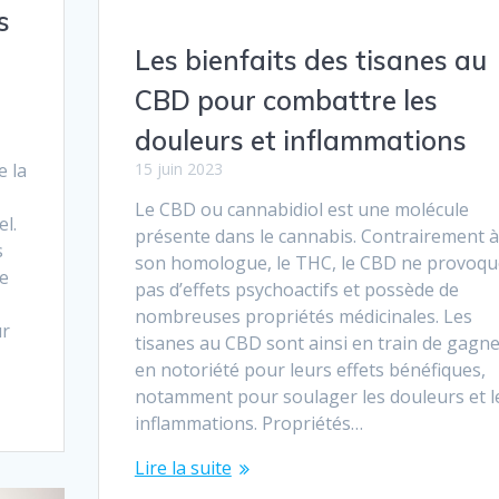
s
Les bienfaits des tisanes au
CBD pour combattre les
douleurs et inflammations
e la
15 juin 2023
Le CBD ou cannabidiol est une molécule
l.
présente dans le cannabis. Contrairement à
s
son homologue, le THC, le CBD ne provoqu
de
pas d’effets psychoactifs et possède de
s
nombreuses propriétés médicinales. Les
ur
tisanes au CBD sont ainsi en train de gagn
en notoriété pour leurs effets bénéfiques,
notamment pour soulager les douleurs et l
inflammations. Propriétés…
Lire la suite