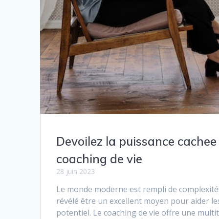
Devoilez la puissance cachee
coaching de vie
28 juin 2023
Le monde moderne est rempli de complexités 
révélé être un excellent moyen pour aider les
potentiel. Le coaching de vie offre une mul