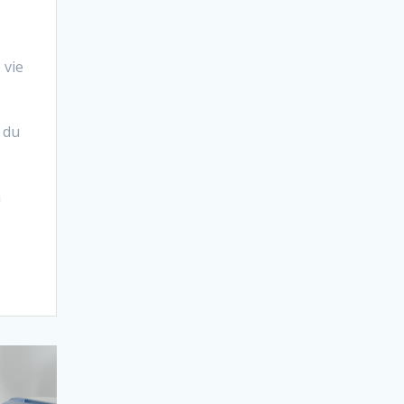
 vie
 du
n