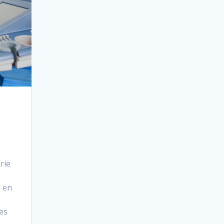
rie
e en
es