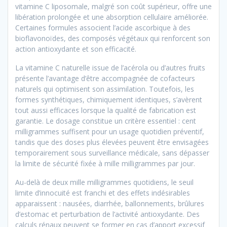
vitamine C liposomale, malgré son coût supérieur, offre une
libération prolongée et une absorption cellulaire améliorée.
Certaines formules associent l’acide ascorbique à des
bioflavonoïdes, des composés végétaux qui renforcent son
action antioxydante et son efficacité.
La vitamine C naturelle issue de l’acérola ou d’autres fruits
présente l’avantage d’être accompagnée de cofacteurs
naturels qui optimisent son assimilation. Toutefois, les
formes synthétiques, chimiquement identiques, s’avèrent
tout aussi efficaces lorsque la qualité de fabrication est
garantie. Le dosage constitue un critère essentiel : cent
milligrammes suffisent pour un usage quotidien préventif,
tandis que des doses plus élevées peuvent être envisagées
temporairement sous surveillance médicale, sans dépasser
la limite de sécurité fixée à mille milligrammes par jour.
Au-delà de deux mille milligrammes quotidiens, le seuil
limite d’innocuité est franchi et des effets indésirables
apparaissent : nausées, diarrhée, ballonnements, brûlures
d’estomac et perturbation de l’activité antioxydante. Des
calculs rénaux peuvent se former en cas d’apport excessif