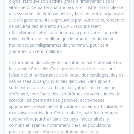
oxydé, retrouve son activité grâce à l’intervention de la
vitamine C. Ce partenariat moléculaire illustre la complexité
des systèmes de défense antioxydante de notre organisme.
Les allégations santé approuvées par l’Autorité européenne
de sécurité des aliments en 2012 reconnaissent
officiellement cette contribution à la protection contre les
radicaux libres, à condition que le produit contienne au
moins douze milligrammes de vitamine C pour cent
grammes ou cent millilitres.
La formation du collagène constitue un autre domaine où
la vitamine C excelle. Cette protéine structurelle assure
l’élasticité et la résistance de la peau, des cartilages, des os,
des vaisseaux sanguins et des gencives. Sans apport
suffisant en acide ascorbique, la synthèse de collagène
s’effondre, entraînant des symptômes caractéristiques du
scorbut : saignements des gencives, ecchymoses
spontanées, dessèchement cutané, douleurs articulaires et
mauvaise cicatrisation. Cette maladie, autrefois redoutée,
réapparaît aujourd’hui dans les pays industrialisés, y
compris en France, notamment chez les populations
précaires privées d’une alimentation équilibrée.