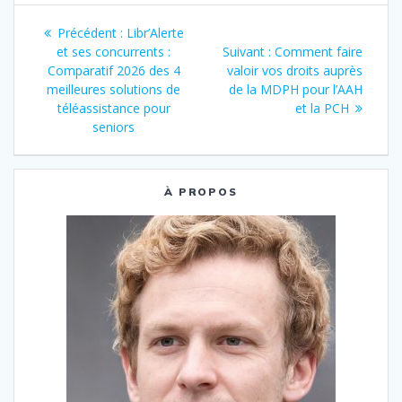
Navigation
Article
Précédent :
Libr’Alerte
de
précédent
Article
et ses concurrents :
Suivant :
Comment faire
:
suivant
Comparatif 2026 des 4
valoir vos droits auprès
l’article
:
meilleures solutions de
de la MDPH pour l’AAH
téléassistance pour
et la PCH
seniors
À PROPOS