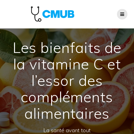
Passer
au
contenu
Les bienfaits de
la vitamine C et
l’essor des
compléments
alimentaires
La santé avant tout