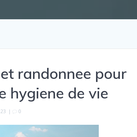
 et randonnee pour
e hygiene de vie
023
|
0