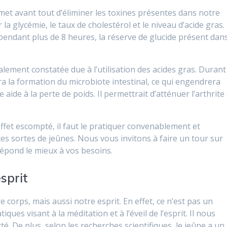
met avant tout d’éliminer les toxines présentes dans notre
 la glycémie, le taux de cholestérol et le niveau d’acide gras. 
endant plus de 8 heures, la réserve de glucide présent dan
alement constatée due à l’utilisation des acides gras. Durant
sera la formation du microbiote intestinal, ce qui engendrera
e aide à la perte de poids. Il permettrait d’atténuer l’arthrite
ffet escompté, il faut le pratiquer convenablement et
entes sortes de jeûnes. Nous vous invitons à faire un tour sur
répond le mieux à vos besoins.
esprit
 corps, mais aussi notre esprit. En effet, ce n’est pas un
iques visant à la méditation et à l’éveil de l’esprit. Il nous
té. De plus, selon les recherches scientifiques, le jeûne a un