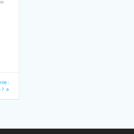
ne
nie :
 ?