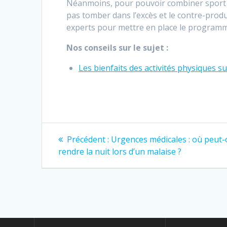
Néanmoins, pour pouvoir combiner sport et
pas tomber dans l’excès et le contre-produc
experts pour mettre en place le programm
Nos conseils sur le sujet :
Les bienfaits des activités physiques su
Navigation
Article
Précédent :
Urgences médicales : où peut-
précédent
de
rendre la nuit lors d’un malaise ?
:
l’article