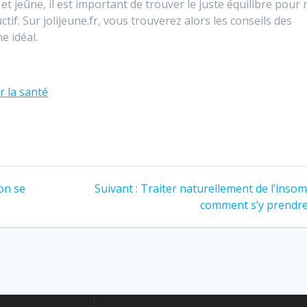
 jeûne, il est important de trouver le juste équilibre pour 
tif. Sur jolijeune.fr, vous trouverez alors les conseils des
e idéal.
r la santé
Article
on se
Suivant :
Traiter naturellement de l’insom
suivant
comment s’y prendre
: