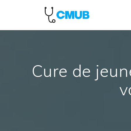
Passer
au
contenu
Cure de jeun
v