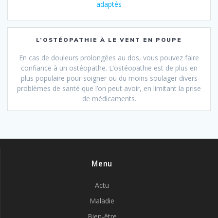
adaptés
L’OSTÉOPATHIE À LE VENT EN POUPE
En cas de douleurs prolongées au dos, vous pouvez faire
confiance à un ostéopathe. L’ostéopathie est de plus en
plus populaire pour soigner ou du moins soulager divers
problèmes de santé que l’on peut avoir, en limitant la prise
de médicaments.
Menu
Actu
Maladie
Bien-être