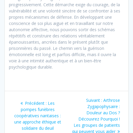
progressivement. Cette démarche exige du courage, de la
vulnérabilité et une volonté sincère de se confronter à ses
propres mécanismes de défense. En développant une
conscience de soi plus aiguë et en travaillant sur notre
autonomie affective, nous pouvons sortir des schémas
répétitifs et construire des relations véritablement
épanouissantes, ancrées dans le présent plutôt que
prisonnières du passé. Le chemin vers la guérison
émotionnelle est long et parfois difficile, mais il ouvre la
voie à une intimité authentique et à un bien-être
psychologique durable.
Navigation
Article
Suivant :
Arthrose
Article
Précédent :
Les
de
suivant
Zygapophysaire :
précédent
pompes funèbres
:
Douleur au Dos ?
:
coopératives nantaises :
l’article
Découvrez Pourquoi !
une approche éthique et
Les groupes de patients
solidaire du deuil
qui peuvent vous aider