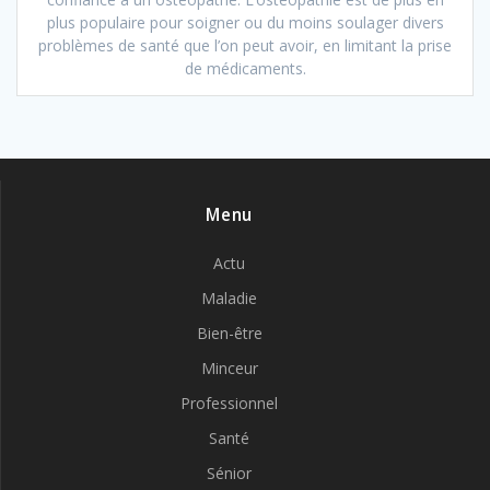
plus populaire pour soigner ou du moins soulager divers
problèmes de santé que l’on peut avoir, en limitant la prise
de médicaments.
Menu
Actu
Maladie
Bien-être
Minceur
Professionnel
Santé
Sénior