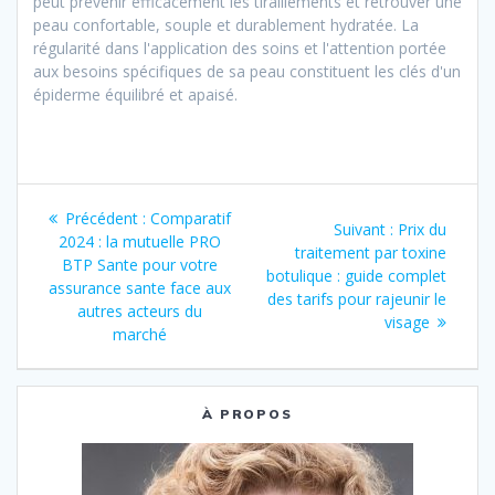
peut prévenir efficacement les tiraillements et retrouver une
peau confortable, souple et durablement hydratée. La
régularité dans l'application des soins et l'attention portée
aux besoins spécifiques de sa peau constituent les clés d'un
épiderme équilibré et apaisé.
Navigation
Article
Précédent :
Comparatif
Article
Suivant :
Prix du
de
précédent
2024 : la mutuelle PRO
suivant
traitement par toxine
:
BTP Sante pour votre
:
botulique : guide complet
l’article
assurance sante face aux
des tarifs pour rajeunir le
autres acteurs du
visage
marché
À PROPOS